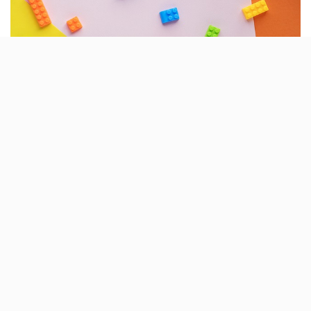
Jak by se k sobě měly
děti chovat aneb a co už
je moc
Dnes a denně řeší rodiče ve školkách, základních