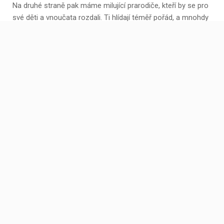
Na druhé straně pak máme milující prarodiče, kteří by se pro
své děti a vnoučata rozdali. Ti hlídají téměř pořád, a mnohdy
zapomínají sami na sebe. Nejvtipnější je, když si jejich děti
odjedou na dovolenou, a oni hlídají vnoučata, ačkoliv se sami
nikam nedostanou.
Jaké jsou další pro a proti?
Prarodiče jsou v životě dětí velmi důležití. Mnoho z nás si
rádo vzpomene na prázdniny u prarodičů, kdy jim babička
pekla buchty, a děda je bral na houby. Zatímco rodiče mají
vychovávat, úkolem prarodičů je pak rozmazlování. Mohou
také dítěti povídat historky ze svého mládí, což děti milují, a
oni tak najdou věrné posluchače. Prarodiče by však neměli
nahrazovat rodiče, a být s dětmi neustále, jinak by se na ně
děti přestaly těšit. Pokud však onen prarodič zanedbával
vlastní děti, a později jim nepomohl ani s těmi jejich, může se
snadno stát, že na stáří zůstane sám, a nikdo se o něj
nebude chtít postarat.