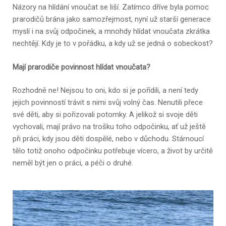
Názory na hlídání vnoučat se liší. Zatímco dříve byla pomoc
prarodičů brána jako samozřejmost, nyní už starší generace
myslí i na svůj odpočinek, a mnohdy hlídat vnoučata zkrátka
nechtějí. Kdy je to v pořádku, a kdy už se jedná o sobeckost?
Mají prarodiče povinnost hlídat vnoučata?
Rozhodně ne! Nejsou to oni, kdo si je pořídili, a není tedy
jejich povinností trávit s nimi svůj volný čas. Nenutili přece
své děti, aby si pořizovali potomky. A jelikož si svoje děti
vychovali, mají právo na trošku toho odpočinku, ať už ještě
při práci, kdy jsou děti dospělé, nebo v důchodu. Stárnoucí
tělo totiž onoho odpočinku potřebuje vícero, a život by určitě
neměl být jen o práci, a péči o druhé.