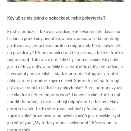
Kdy už se ale jedná o sobeckost, nebo pokrytectví?
Existují bohužel i takoví prarodiče, kteří vlastní děti dávali na
hlídání a prázdniny neustále, a svá vnoučata hlídat nechtějí,
protože mají přeci také nárok na odpočinek. Proč dávali děti
na prázdniny? Přece museli chodit do práce, a také si trošku
odpočinout. Tak to vnímali, když byli pouze rodiči. Když ale
jejich děti vyrostly, a pořídily si vlastní děti, chtějí mít už klid, a
s vnoučaty se pochlubí leda tak pomocí fotografií v mobilu,
ačkoliv o ně pořádně zájem nejeví. Samozřejmě na to mají
právo, ale není to už trošku pokrytecké? Sami pomoci využili,
ale vlastním dětem nepomohou? I dnešní rodiče totiž musí
chodit do práce, a také si chtějí odpočinout a tak by někdy
pomoc uvítali. Takto však musí nahánět přesčasy, aby si
zajistili volné prázdniny, a od svých rodičů pak obvykle slyší
jen věty typu: „My to taky museli zvládnout.“ Ačkoliv oni tu
pomoc měli.