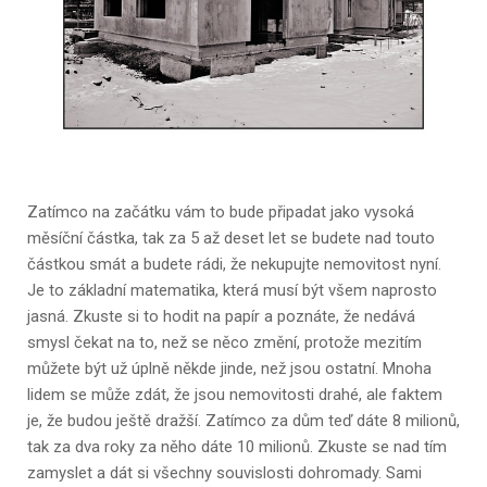
Zatímco na začátku vám to bude připadat jako vysoká
měsíční částka, tak za 5 až deset let se budete nad touto
částkou smát a budete rádi, že nekupujte nemovitost nyní.
Je to základní matematika, která musí být všem naprosto
jasná. Zkuste si to hodit na papír a poznáte, že nedává
smysl čekat na to, než se něco změní, protože mezitím
můžete být už úplně někde jinde, než jsou ostatní.
Mnoha
lidem se může zdát, že jsou nemovitosti drahé, ale faktem
je, že budou ještě dražší. Zatímco za dům teď dáte 8 milionů,
tak za dva roky za něho dáte 10 milionů. Zkuste se nad tím
zamyslet a dát si všechny souvislosti dohromady. Sami