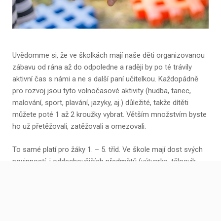
Uvědomme si, že ve školkách mají naše děti organizovanou
zábavu od rána až do odpoledne a raději by po té trávily
aktivní čas s námi a ne s další paní učitelkou. Každopádně
pro rozvoj jsou tyto volnočasové aktivity (hudba, tanec,
malování, sport, plavání, jazyky, aj.) důležité, takže dítěti
můžete poté 1 až 2 kroužky vybrat. Větším množstvím byste
ho už přetěžovali, zatěžovali a omezovali.
To samé platí pro žáky 1. – 5. tříd. Ve škole mají dost svých
povinností, i oddechovějších předmětů (výtvarka, tělocvik,
dílny, aj.), že není důvod na ně navalovat další povinnosti a
aktivity po výuce. V tomto věku se ale děti začínají více
profilovat, už doopravdy vidíme, co je baví a co jim jde, proto
volíme takové kroužky, které mohou pomoct s jejich
rozvojem. Opět doporučujeme maximálně 2 kroužky.