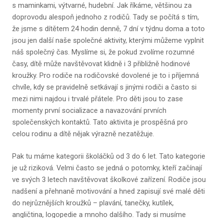
s maminkami, výtvarné, hudební. Jak říkáme, většinou za
doprovodu alespoň jednoho z rodičů. Tady se počítá s tím,
že jsme s dítětem 24 hodin denně, 7 dní v týdnu doma a toto
jsou jen další naše společné aktivity, kterými můžeme vyplnit
náš společný čas. Myslíme si, že pokud zvolíme rozumné
časy, dítě může navštěvovat klidně i 3 přibližně hodinové
kroužky. Pro rodiče na rodičovské dovolené je to i příjemná
chvíle, kdy se pravidelně setkávají s jinými rodiči a často si
mezi nimi najdou i trvalé přátele. Pro děti jsou to zase
momenty první socializace a navazování prvních
společenských kontaktů. Tato aktivita je prospěšná pro
celou rodinu a dítě nějak výrazně nezatěžuje.
Pak tu máme kategorii školáčků od 3 do 6 let. Tato kategorie
je už riziková. Velmi často se jedná o potomky, kteří začínají
ve svých 3 letech navštěvovat školkové zařízení. Rodiče jsou
nadšení a přehnaně motivování a hned zapisují své malé děti
do nejrůznějších kroužků – plavání, tanečky, kutílek,
angličtina, logopedie a mnoho dalšího. Tady si musíme