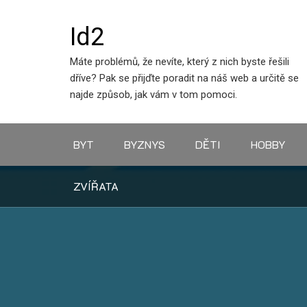
Skip
to
Id2
content
Máte problémů, že nevíte, který z nich byste řešili
dříve? Pak se přijďte poradit na náš web a určitě se
najde způsob, jak vám v tom pomoci.
BYT
BYZNYS
DĚTI
HOBBY
ZVÍŘATA