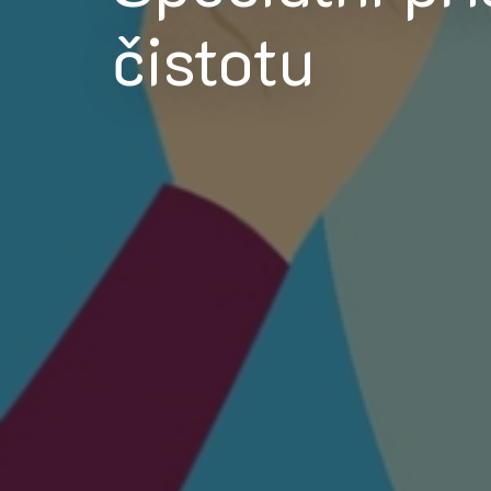
čistotu