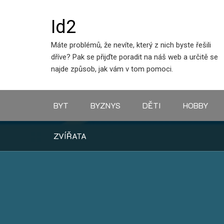
Skip
to
Id2
content
Máte problémů, že nevíte, který z nich byste řešili
dříve? Pak se přijďte poradit na náš web a určitě se
najde způsob, jak vám v tom pomoci.
BYT
BYZNYS
DĚTI
HOBBY
ZVÍŘATA