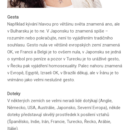
Gesta
Například kývání hlavou pro většinu světa znamená ano, ale
v Bulharsku je to ne. V Japonsku to znamená spíše –
rozumím nebo pokračujte, není to vyjádřením tradičního
souhlasu. Gesto nula ve většině evropských zemí znamená
OK, ve Francii a Belgii je to ovšem nula, v Japonsku se jedná
o symbol pro peníze a pozor v Turecku je to urážlivé gesto,
v Řecku pak vyjádření homosexuality. Palec nahoru znamená
v Evropě, Egyptě, Izraeli OK, v Brazílii děkuji, ale v Íránu je to
vnímáno jako velmi neslušné gesto.
Doteky
V některých zemích se velmi neradi lidé dotýkají (Anglie,
Německo, USA, Austrálie, Japonsko, Severní Evropa), někde
doteky představují skvělý prostředek k posílení vztahů
(Španělsko, Indie, Irán, Francie, Turecko, Řecko, Arábie,
Itálie).