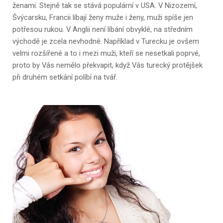
ženami. Stejně tak se stává populární v USA. V Nizozemí,
Švýcarsku, Francii líbají ženy muže i ženy, muži spíše jen
potřesou rukou. V Anglii není líbání obvyklé, na středním
východě je zcela nevhodné. Například v Turecku je ovšem
velmi rozšířené a to i mezi muži, kteří se nesetkali poprvé,
proto by Vás nemělo překvapit, když Vás turecký protějšek
při druhém setkání políbí na tvář.