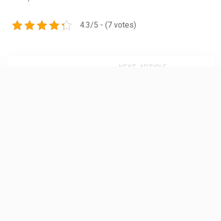
4.3/5 - (7 votes)
NEXT ARTICLE
Každý problém má své řešení
Vyhledávání
Archives
Červen 2026