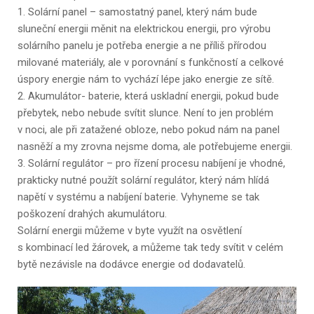
1. Solární panel – samostatný panel, který nám bude
sluneční energii měnit na elektrickou energii, pro výrobu
solárního panelu je potřeba energie a ne příliš přírodou
milované materiály, ale v porovnání s funkčností a celkové
úspory energie nám to vychází lépe jako energie ze sítě.
2. Akumulátor- baterie, která uskladní energii, pokud bude
přebytek, nebo nebude svítit slunce. Není to jen problém
v noci, ale při zatažené obloze, nebo pokud nám na panel
nasněží a my zrovna nejsme doma, ale potřebujeme energii.
3. Solární regulátor – pro řízení procesu nabíjení je vhodné,
prakticky nutné použít solární regulátor, který nám hlídá
napětí v systému a nabíjení baterie. Vyhyneme se tak
poškození drahých akumulátoru.
Solární energii můžeme v byte využít na osvětlení
s kombinací led žárovek, a můžeme tak tedy svítit v celém
bytě nezávisle na dodávce energie od dodavatelů.