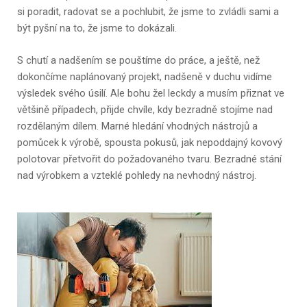
si poradit, radovat se a pochlubit, že jsme to zvládli sami a
být pyšní na to, že jsme to dokázali.
S chutí a nadšením se pouštíme do práce, a ještě, než
dokončíme naplánovaný projekt, nadšeně v duchu vidíme
výsledek svého úsilí. Ale bohu žel leckdy a musím přiznat ve
většině případech, přijde chvíle, kdy bezradně stojíme nad
rozdělaným dílem. Marné hledání vhodných nástrojů a
pomůcek k výrobě, spousta pokusů, jak nepoddajný kovový
polotovar přetvořit do požadovaného tvaru. Bezradné stání
nad výrobkem a vzteklé pohledy na nevhodný nástroj.