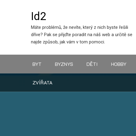
Skip
to
Id2
content
Máte problémů, že nevíte, který z nich byste řešili
dříve? Pak se přijďte poradit na náš web a určitě se
najde způsob, jak vám v tom pomoci.
BYT
BYZNYS
DĚTI
HOBBY
ZVÍŘATA