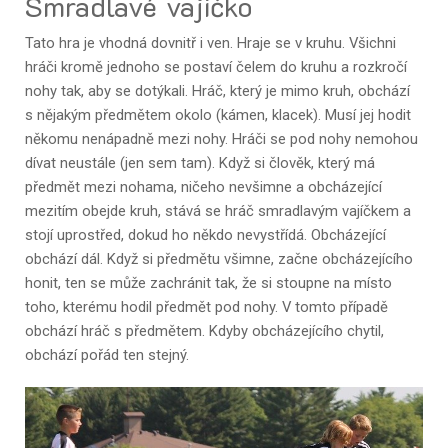
Smradlavé vajíčko
Tato hra je vhodná dovnitř i ven. Hraje se v kruhu. Všichni
hráči kromě jednoho se postaví čelem do kruhu a rozkročí
nohy tak, aby se dotýkali. Hráč, který je mimo kruh, obchází
s nějakým předmětem okolo (kámen, klacek). Musí jej hodit
někomu nenápadně mezi nohy. Hráči se pod nohy nemohou
dívat neustále (jen sem tam). Když si člověk, který má
předmět mezi nohama, ničeho nevšimne a obcházející
mezitím obejde kruh, stává se hráč smradlavým vajíčkem a
stojí uprostřed, dokud ho někdo nevystřídá. Obcházející
obchází dál. Když si předmětu všimne, začne obcházejícího
honit, ten se může zachránit tak, že si stoupne na místo
toho, kterému hodil předmět pod nohy. V tomto případě
obchází hráč s předmětem. Kdyby obcházejícího chytil,
obchází pořád ten stejný.