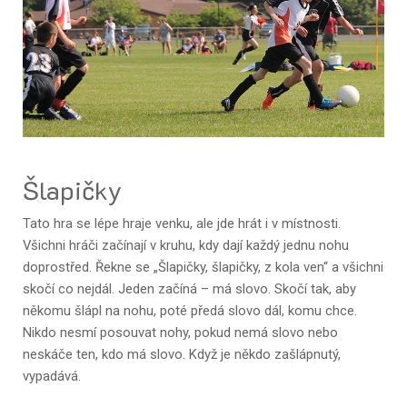
Šlapičky
Tato hra se lépe hraje venku, ale jde hrát i v místnosti.
Všichni hráči začínají v kruhu, kdy dají každý jednu nohu
doprostřed. Řekne se „Šlapičky, šlapičky, z kola ven“ a všichni
skočí co nejdál. Jeden začíná – má slovo. Skočí tak, aby
někomu šlápl na nohu, poté předá slovo dál, komu chce.
Nikdo nesmí posouvat nohy, pokud nemá slovo nebo
neskáče ten, kdo má slovo. Když je někdo zašlápnutý,
vypadává.