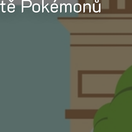
ětě Pokémonů