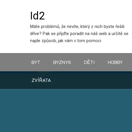
Skip
to
Id2
content
Máte problémů, že nevíte, který z nich byste řešili
dříve? Pak se přijďte poradit na náš web a určitě se
najde způsob, jak vám v tom pomoci.
BYT
BYZNYS
DĚTI
HOBBY
ZVÍŘATA