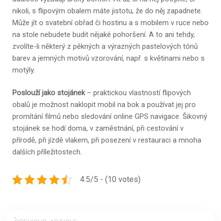
nikoli, s flipovým obalem máte jistotu, že do něj zapadnete.
Může jít o svatební obřad či hostinu a s mobilem v ruce nebo
na stole nebudete budit nějaké pohoršení. A to ani tehdy,
zvolíte-li některý z pěkných a výrazných pastelových tónů
barev a jemných motivů vzorování, např. s květinami nebo s
motýly.
Poslouží jako stojánek
– praktickou vlastností flipových
obalů je možnost naklopit mobil na bok a používat jej pro
promítání filmů nebo sledování online GPS navigace. Šikovný
stojánek se hodí doma, v zaměstnání, při cestování v
přírodě, při jízdě vlakem, při posezení v restauraci a mnoha
dalších příležitostech.
4.5/5 - (10 votes)