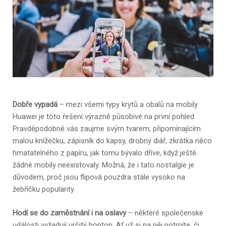
Dobře vypadá
– mezi všemi typy krytů a obalů na mobily
Huawei
je toto řešení výrazně působivé na první pohled.
Pravděpodobně vás zaujme svým tvarem, připomínajícím
malou knížečku, zápisník do kapsy, drobný diář, zkrátka něco
hmatatelného z papíru, jak tomu bývalo dříve, když ještě
žádné mobily neexistovaly. Možná, že i tato nostalgie je
důvodem, proč jsou flipová pouzdra stále vysoko na
žebříčku popularity.
Hodí se do zaměstnání i na oslavy
– některé společenské
události vyžadují určitý bonton. Ať už si na něj potrpíte, či