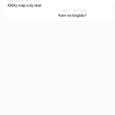
PREVIOUS ARTICLE
Klíčky mají svůj obal
NEXT ARTICLE
Kam na brigádu?
Vyhledávání
Archives
Červen 2026
Květen 2026
Duben 2026