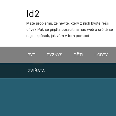
Skip
to
Id2
content
Máte problémů, že nevíte, který z nich byste řešili
dříve? Pak se přijďte poradit na náš web a určitě se
najde způsob, jak vám v tom pomoci.
BYT
BYZNYS
DĚTI
HOBBY
ZVÍŘATA