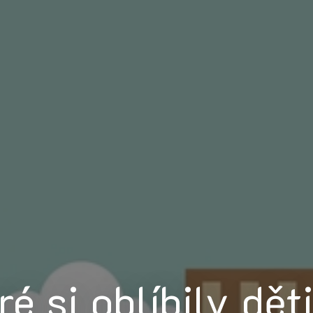
ré si oblíbily dě