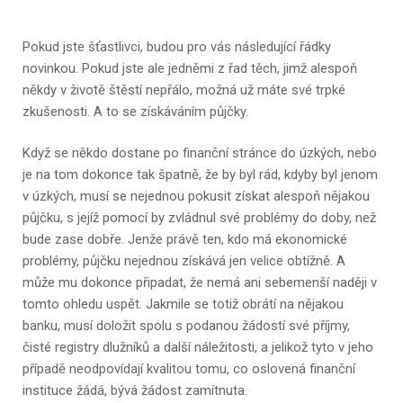
Pokud jste šťastlivci, budou pro vás následující řádky
novinkou. Pokud jste ale jedněmi z řad těch, jimž alespoň
někdy v životě štěstí nepřálo, možná už máte své trpké
zkušenosti. A to se získáváním půjčky.
Když se někdo dostane po finanční stránce do úzkých, nebo
je na tom dokonce tak špatně, že by byl rád, kdyby byl jenom
v úzkých, musí se nejednou pokusit získat alespoň nějakou
půjčku, s jejíž pomocí by zvládnul své problémy do doby, než
bude zase dobře. Jenže právě ten, kdo má ekonomické
problémy, půjčku nejednou získává jen velice obtížně. A
může mu dokonce připadat, že nemá ani sebemenší naději v
tomto ohledu uspět. Jakmile se totiž obrátí na nějakou
banku, musí doložit spolu s podanou žádostí své příjmy,
čisté registry dlužníků a další náležitosti, a jelikož tyto v jeho
případě neodpovídají kvalitou tomu, co oslovená finanční
instituce žádá, bývá žádost zamítnuta.