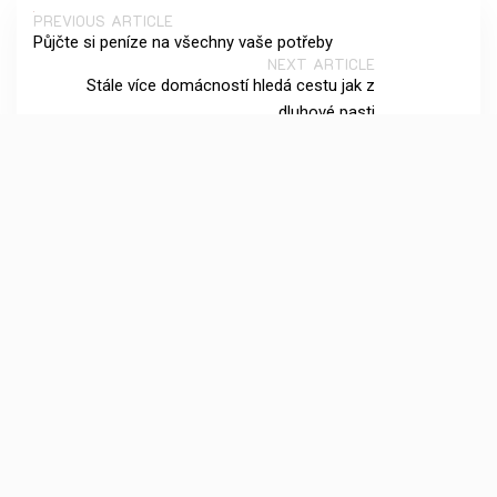
PREVIOUS ARTICLE
Půjčte si peníze na všechny vaše potřeby
NEXT ARTICLE
Stále více domácností hledá cestu jak z
dluhové pasti
Vyhledávání
Archives
Červen 2026
Květen 2026