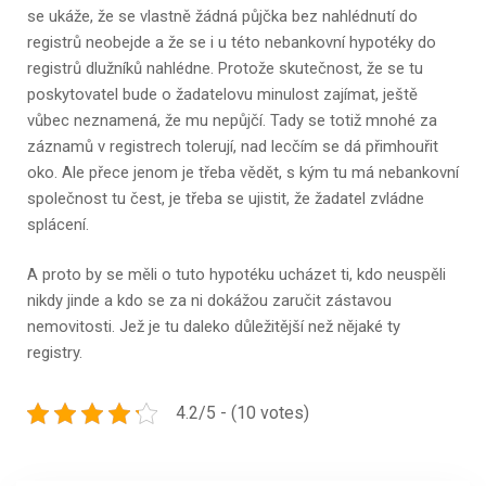
se ukáže, že se vlastně žádná půjčka bez nahlédnutí do
registrů neobejde a že se i u této nebankovní hypotéky do
registrů dlužníků nahlédne. Protože skutečnost, že se tu
poskytovatel bude o žadatelovu minulost zajímat, ještě
vůbec neznamená, že mu nepůjčí. Tady se totiž mnohé za
záznamů v registrech tolerují, nad lecčím se dá přimhouřit
oko. Ale přece jenom je třeba vědět, s kým tu má nebankovní
společnost tu čest, je třeba se ujistit, že žadatel zvládne
splácení.
A proto by se měli o tuto hypotéku ucházet ti, kdo neuspěli
nikdy jinde a kdo se za ni dokážou zaručit zástavou
nemovitosti. Jež je tu daleko důležitější než nějaké ty
registry.
4.2/5 - (10 votes)