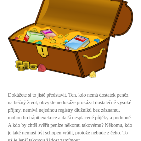
Dokážete si to jistě představit. Ten, kdo nemá dostatek peněz
na běžný život, obvykle nedokáže prokázat dostatečně vysoké
příjmy, nemívá nejednou registry dlužníků bez záznamu,
mohou ho trápit exekuce a další nesplacené půjčky a podobně.
A kdo by chtěl svěřit peníze někomu takovému? Někomu, kdo
je také nemusí být schopen vrátit, protože nebude z čeho. To
už je lepší takovou žádost zamítnout.