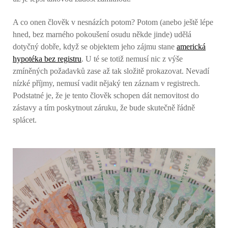
A co onen člověk v nesnázích potom? Potom (anebo ještě lépe
hned, bez marného pokoušení osudu někde jinde) udělá
dotyčný dobře, když se objektem jeho zájmu stane
americká
hypotéka bez registru
. U té se totiž nemusí nic z výše
zmíněných požadavků zase až tak složitě prokazovat. Nevadí
nízké příjmy, nemusí vadit nějaký ten záznam v registrech.
Podstatné je, že je tento člověk schopen dát nemovitost do
zástavy a tím poskytnout záruku, že bude skutečně řádně
splácet.