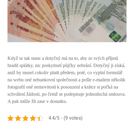
Když se tak stane a dotyčný má na to, aby ze svých příjmů
hradil splátky, nic poskytnutí půjčky nebrání. Dotyčný ji získá,
aniž by musel cokoliv platit předem, poté, co vyplní formulář
na webu oné nebankovní společnosti a pošle e-mailem několik
fotografií oné nemovitosti k posouzení a krátce si počká na
schválení žádosti, po čemž se podepisuje jednoduchá smlouva.
A pak může žít zase v dostatku.
4.4/5 - (9 votes)