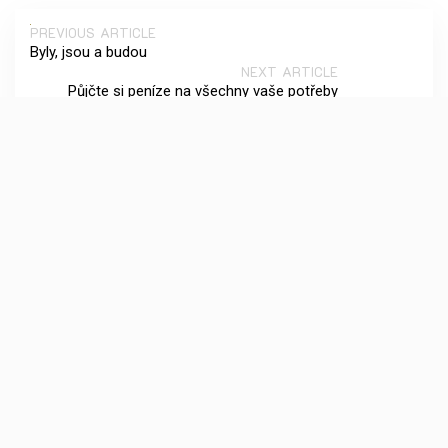
PREVIOUS ARTICLE
Byly, jsou a budou
NEXT ARTICLE
Půjčte si peníze na všechny vaše potřeby
Vyhledávání
Archives
Červen 2026
Květen 2026
Duben 2026