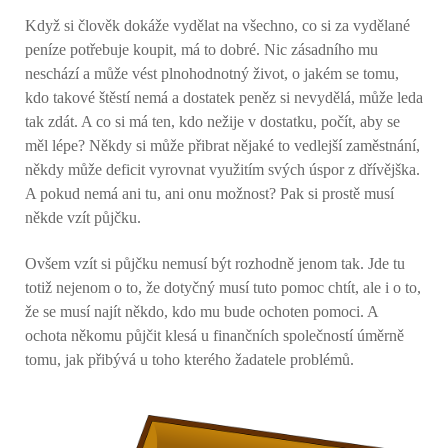
Když si člověk dokáže vydělat na všechno, co si za vydělané
peníze potřebuje koupit, má to dobré. Nic zásadního mu
neschází a může vést plnohodnotný život, o jakém se tomu,
kdo takové štěstí nemá a dostatek peněz si nevydělá, může leda
tak zdát. A co si má ten, kdo nežije v dostatku, počít, aby se
měl lépe? Někdy si může přibrat nějaké to vedlejší zaměstnání,
někdy může deficit vyrovnat využitím svých úspor z dřívějška.
A pokud nemá ani tu, ani onu možnost? Pak si prostě musí
někde vzít půjčku.
Ovšem vzít si půjčku nemusí být rozhodně jenom tak. Jde tu
totiž nejenom o to, že dotyčný musí tuto pomoc chtít, ale i o to,
že se musí najít někdo, kdo mu bude ochoten pomoci. A
ochota někomu půjčit klesá u finančních společností úměrně
tomu, jak přibývá u toho kterého žadatele problémů.