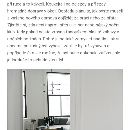
při ruce a to kdykoli. Koukejte i na odjezdy a příjezdy
hromadné dopravy v okolí. Dopředu plánujte, jak byste museli
z vašeho nového domova dojíždět za prací nebo za přáteli.
Zjistěte si, zda není naproti přes ulici bar nebo nějaký noční
klub, tedy pokud nejste zrovna fanouškem hlasité zábavy v
nočních hodinách. Dobré je se také zamyslet nad tím, jak si
chceme příslušný byt vybavit, zdali je byt už vybaven a
popřípadě čím. Je možné, že byt bude dokonale zařízen, ale
jednoduše to nebude váš styl.