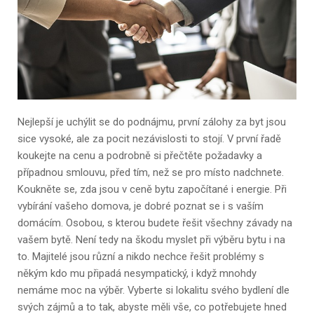
Nejlepší je uchýlit se do podnájmu, první zálohy za byt jsou
sice vysoké, ale za pocit nezávislosti to stojí. V první řadě
koukejte na cenu a podrobně si přečtěte požadavky a
případnou smlouvu, před tím, než se pro místo nadchnete.
Koukněte se, zda jsou v ceně bytu započítané i energie. Při
vybírání vašeho domova, je dobré poznat se i s vaším
domácím. Osobou, s kterou budete řešit všechny závady na
vašem bytě. Není tedy na škodu myslet při výběru bytu i na
to. Majitelé jsou různí a nikdo nechce řešit problémy s
někým kdo mu připadá nesympatický, i když mnohdy
nemáme moc na výběr. Vyberte si lokalitu svého bydlení dle
svých zájmů a to tak, abyste měli vše, co potřebujete hned