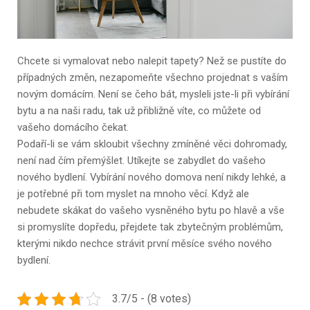
Chcete si vymalovat nebo nalepit tapety? Než se pustíte do
případných změn, nezapomeňte všechno projednat s vaším
novým domácím. Není se čeho bát, mysleli jste-li při vybírání
bytu a na naši radu, tak už přibližně víte, co můžete od
vašeho domácího čekat.
Podaří-li se vám skloubit všechny zmíněné věci dohromady,
není nad čím přemýšlet. Utíkejte se zabydlet do vašeho
nového bydlení. Vybírání nového domova není nikdy lehké, a
je potřebné při tom myslet na mnoho věcí. Když ale
nebudete skákat do vašeho vysněného bytu po hlavě a vše
si promyslíte dopředu, přejdete tak zbytečným problémům,
kterými nikdo nechce strávit první měsíce svého nového
bydlení.
3.7/5 - (8 votes)