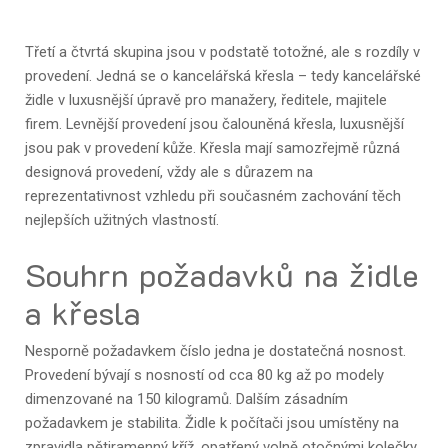
Třetí a čtvrtá skupina jsou v podstatě totožné, ale s rozdíly v
provedení. Jedná se o kancelářská křesla – tedy kancelářské
židle v luxusnější úpravě pro manažery, ředitele, majitele
firem. Levnější provedení jsou čalouněná křesla, luxusnější
jsou pak v provedení kůže. Křesla mají samozřejmě různá
designová provedení, vždy ale s důrazem na
reprezentativnost vzhledu při současném zachování těch
nejlepších užitných vlastností.
Souhrn požadavků na židle
a křesla
Nesporně požadavkem číslo jedna je dostatečná nosnost.
Provedení bývají s nosností od cca 80 kg až po modely
dimenzované na 150 kilogramů. Dalším zásadním
požadavkem je stabilita.
Židle k počítači
jsou umístěny na
zpravidla pětiramenný kříž, opatřený volně otočnými kolečky.