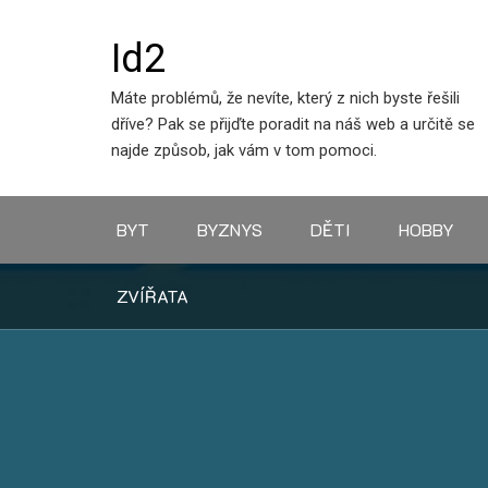
Skip
to
Id2
content
Máte problémů, že nevíte, který z nich byste řešili
dříve? Pak se přijďte poradit na náš web a určitě se
najde způsob, jak vám v tom pomoci.
BYT
BYZNYS
DĚTI
HOBBY
ZVÍŘATA