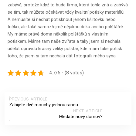
zabývá, protože když to bude firma, která tohle zná a zabývá
se tím, tak můžete očekávat vždy kvalitní potisky materiálů.
A nemusíte si nechat potisknout jenom kšiltovku nebo
tričko, ale také samozřejmě nějakou deku anebo polštářek.
My máme právě doma několik polštářků s vlastním
potiskem. Máme tam naše zvířata a taky jsem si nechala
udělat opravdu krásný veliký polštář, kde mám také potisk
toho, že jsem si tam nechala dát fotografii mého syna.
4.7/5 - (8 votes)
PREVIOUS ARTICLE
Zabijete dvě mouchy jednou ranou
NEXT ARTICLE
Hledáte nový domov?