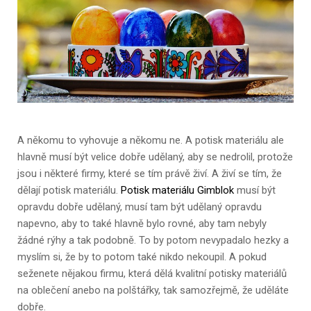
A někomu to vyhovuje a někomu ne. A potisk materiálu ale
hlavně musí být velice dobře udělaný, aby se nedrolil, protože
jsou i některé firmy, které se tím právě živí. A živí se tím, že
dělají potisk materiálu.
Potisk materiálu Gimblok
musí být
opravdu dobře udělaný, musí tam být udělaný opravdu
napevno, aby to také hlavně bylo rovné, aby tam nebyly
žádné rýhy a tak podobně. To by potom nevypadalo hezky a
myslím si, že by to potom také nikdo nekoupil. A pokud
seženete nějakou firmu, která dělá kvalitní potisky materiálů
na oblečení anebo na polštářky, tak samozřejmě, že uděláte
dobře.