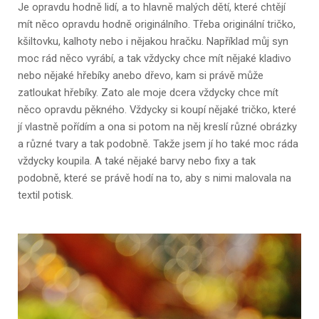
Je opravdu hodně lidí, a to hlavně malých dětí, které chtějí
mít něco opravdu hodně originálního. Třeba originální tričko,
kšiltovku, kalhoty nebo i nějakou hračku. Například můj syn
moc rád něco vyrábí, a tak vždycky chce mít nějaké kladivo
nebo nějaké hřebíky anebo dřevo, kam si právě může
zatloukat hřebíky. Zato ale moje dcera vždycky chce mít
něco opravdu pěkného. Vždycky si koupí nějaké tričko, které
jí vlastně pořídím a ona si potom na něj kreslí různé obrázky
a různé tvary a tak podobně. Takže jsem jí ho také moc ráda
vždycky koupila. A také nějaké barvy nebo fixy a tak
podobně, které se právě hodí na to, aby s nimi malovala na
textil potisk.