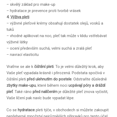
– skvělý základ pro make-up
– hydratace je prevence proti tvorbě vrásek
4.
Výživa pleti
– výživné pleťové krémy obsahují dostatek olejů, vosků a
tuků
– vhodné aplikovat na noc, pleť tak může v klidu vstřebávat
výživné látky
– ocení především suchá, velmi suchá a zralá pleť
– navrací elasticitu
Vraťme se ale k
čištění pleti
. To je velmi důležitý krok, aby
Vaše pleť vypadala krásně i přirozená. Podstata spočívá v
čištění pleti
před ulehnutím do postele
. Odstraňte důsledně
zbytky make-upu
, které během noci
ucpávají póry a dráždí
pleť
. Také ráno
před nalíčením
je důležité pleť znova vyčistit,
Vaše líčení pak navíc bude vypadat lépe.
Co se
hydratace
pleti týče, v obchodech si můžete zakoupit
nepřeberné množství nejrůznějších přípravků pro tento účel.