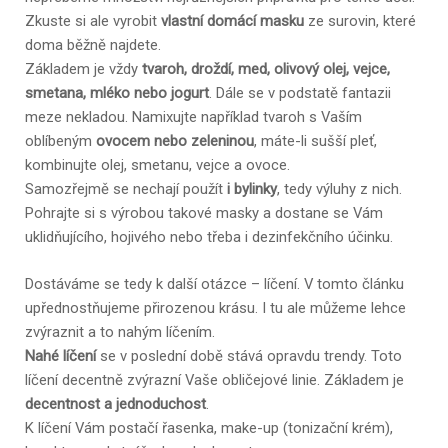
Zkuste si ale vyrobit
vlastní domácí masku
ze surovin, které
doma běžně najdete.
Základem je vždy
tvaroh, droždí, med, olivový olej, vejce,
smetana, mléko nebo jogurt
. Dále se v podstatě fantazii
meze nekladou. Namixujte například tvaroh s Vaším
oblíbeným
ovocem nebo
zeleninou
, máte-li sušší pleť,
kombinujte olej, smetanu, vejce a ovoce.
Samozřejmě se nechají použít
i bylinky
, tedy výluhy z nich.
Pohrajte si s výrobou takové masky a dostane se Vám
uklidňujícího, hojivého nebo třeba i dezinfekčního účinku.
Dostáváme se tedy k další otázce – líčení. V tomto článku
upřednostňujeme přirozenou krásu. I tu ale můžeme lehce
zvýraznit a to nahým líčením.
Nahé líčení
se v poslední době stává opravdu trendy. Toto
líčení decentně zvýrazní Vaše obličejové linie. Základem je
decentnost a jednoduchost
.
K líčení Vám postačí řasenka, make-up (tonizační krém),