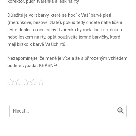
korektor, pudr, tvářenka a lesk na rty.
Důležité je volit barvy, které se hodí k Vaší barvě pleti
(meruňkové, béžové, zlaté), pokud tedy chcete nahé líčení
ještě doplnit o oční stíny. Tvářenka by měla ladit s rtěnkou
nebo leskem na rty, opět používejte jemné barvičky, které
mají blízko k barvě Vašich rtů.
Nezapomínejte, že méně je více a že s přirozeným vzhledem
budete vypadat KRÁSNĚ!
Vyhledávání