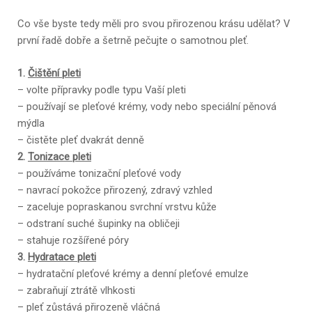
Co vše byste tedy měli pro svou přirozenou krásu udělat? V
první řadě dobře a šetrně pečujte o samotnou pleť.
1.
Čištění pleti
– volte přípravky podle typu Vaší pleti
– používají se pleťové krémy, vody nebo speciální pěnová
mýdla
– čistěte pleť dvakrát denně
2.
Tonizace pleti
– používáme tonizační pleťové vody
– navrací pokožce přirozený, zdravý vzhled
– zaceluje popraskanou svrchní vrstvu kůže
– odstraní suché šupinky na obličeji
– stahuje rozšířené póry
3.
Hydratace pleti
– hydratační pleťové krémy a denní pleťové emulze
– zabraňují ztrátě vlhkosti
– pleť zůstává přirozeně vláčná