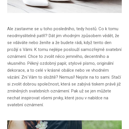
Ale zastavme se u toho posledního, tedy hostů. Co k tomu
neodmyslitelně patří? Dát jim vhodným způsobem vědět, že
se vdáváte nebo ženíte a že budete rádi, když tento den
prožijí s Vámi. K tomu nejlépe poslouží samozřejmě svatební
oznámení. Chce to zvolit něco jemného, decentního a
vkusného. Pěkný ozdobný papír, stylové písmo, originální
dekorace, a to celé v krásné obálce nebo ve vhodném
vázání. Zní Vám to složitě? Nemusí! Nejste na to sami. Stačí
si zvolit dobrou společnost, která se zabývá tiskem právě již
zmíněných svatebních oznámení. Pak už se jen můžete
nechat inspirovat všemi prvky, které jsou v nabídce na
svatební oznámení.