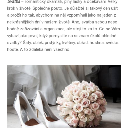
Svatba
– romantický okamžik, plný lásky a očekávání. Velký
krok v životě. Společné pouto. Je důležité si takový den užít
a prožít ho tak, abychom na něj vzpomínali jako na jeden z
nejkrásnějších dní v našem životě. Ano, svatba sebou nese
hodně zařizování a organizace, ale stojí to za to. Co se Vám
vybaví jako první, když pomyslíte na seznam úkolů ohledně
svatby? Šaty, oblek, prstýnky, květiny, obřad, hostina, svědci,
hosté. A to zdaleka není všechno.