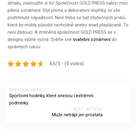
detailu, zasloužíte si to!
Společnost GOLD PRESS nabízí moc
pěkná oznámení. Styl písma a dekorativní doplňky, to vše
podtrhnuté nápaditostí. Není třeba se bát zbytečných prvků,
které by mohly působit nevhodně anebo snad přeplácaně. To
není žádoucí. A zmíněná společnost GOLD PRESS se v
designu vážně vyzná. Svěřte své
svatební oznámení
do
správných rukou.
4.6/5 - (9 votes)
PREVIOUS ARTICLE
Sportovní hodinky, které snesou i extrémní
podmínky
NEXT ARTICLE
Muže netrápí jen prostata