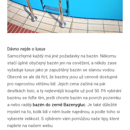
Dávno nejde o luxus
Samozřejmě každý má jiné požadavky na bazén. Někomu
stačí úplně obyčejný bazén jen na osvěžení, a někdo zase
vyžaduje luxus jako je zapuštěný bazén se slanou vodou.
Obecně se ale dá říct, že bazény jsou už cenově dostupné
pro naprostou většinu lidí. Jejich cena začíná na pár
desítkách tisíc, a ty nejlevnější koupíte už pod 50. Při vybírání
bazénu se řiďte tím, jestli chcete bazén na povrch pozemku
a nebo raději
bazén do země Bazenygluc
. Je také důležité
myslet na to, kolik lidí v něm bude najednou, a podle toho si
vyberete velikost. S výběrem vám pomůžou naše tipy, které
najdete na našem webu.