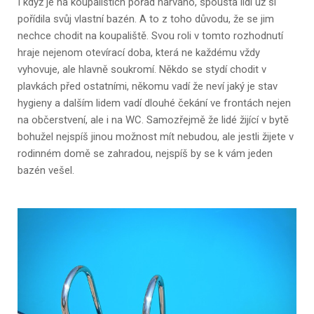
I když je na koupalištích pořád narváno, spousta lidí už si
pořídila svůj vlastní bazén. A to z toho důvodu, že se jim
nechce chodit na koupaliště. Svou roli v tomto rozhodnutí
hraje nejenom otevírací doba, která ne každému vždy
vyhovuje, ale hlavně soukromí. Někdo se stydí chodit v
plavkách před ostatními, někomu vadí že neví jaký je stav
hygieny a dalším lidem vadí dlouhé čekání ve frontách nejen
na občerstvení, ale i na WC. Samozřejmě že lidé žijící v bytě
bohužel nejspíš jinou možnost mít nebudou, ale jestli žijete v
rodinném domě se zahradou, nejspíš by se k vám jeden
bazén vešel.