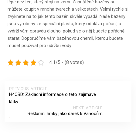
lépe než ten, který stojí na zemi. Zapuštěné bazény si
můžete koupit v mnoha tvarech a velikostech. Velmi rychle si
zvyknete na to jak tento bazén skvěle vypadá. Naše bazény
jsou vyrobeny ze speciální plastu, který odolává počasí, a
vydrží vám opravdu dlouho, pokud se o něj budete pořádně
starat. Doporučíme vám bazénovou chemii, kterou budete
muset používat pro údržbu vody.
4.1/5 - (8 votes)
PREVIOUS ARTICLE
H4CBD: Základní informace o této zajímavé
látky
NEXT ARTICLE
Reklamní hrnky jako dárek k Vánocům