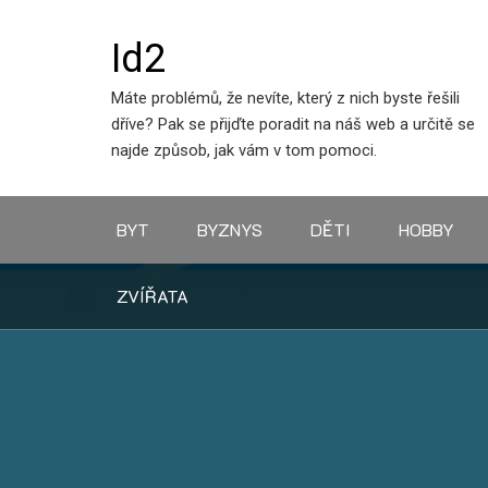
Skip
to
Id2
content
Máte problémů, že nevíte, který z nich byste řešili
dříve? Pak se přijďte poradit na náš web a určitě se
najde způsob, jak vám v tom pomoci.
BYT
BYZNYS
DĚTI
HOBBY
ZVÍŘATA