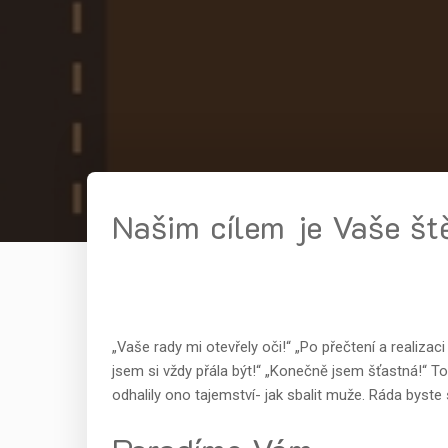
Našim cílem je Vaše ště
„Vaše rady mi otevřely oči!“ „Po přečtení a realizac
jsem si vždy přála být!“ „Konečně jsem šťastná!“ T
odhalily ono tajemství-
jak sbalit muže
. Ráda byste 